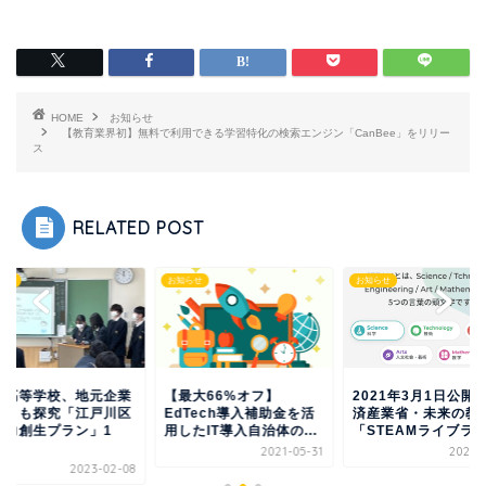
HOME
お知らせ
【教育業界初】無料で利用できる学習特化の検索エンジン「CanBee」をリリー
ス
RELATED POST
らせ
お知らせ
お知らせ
最大66%オフ】
2021年3月1日公開！経
篠崎高等学校、地元
Tech導入補助金を活
済産業省・未来の教室
らととも探究「江戸
たIT導入自治体の...
「STEAMライブラ...
の魅力創生プラン」
年...
2021-05-31
2021-03-01
2023-0